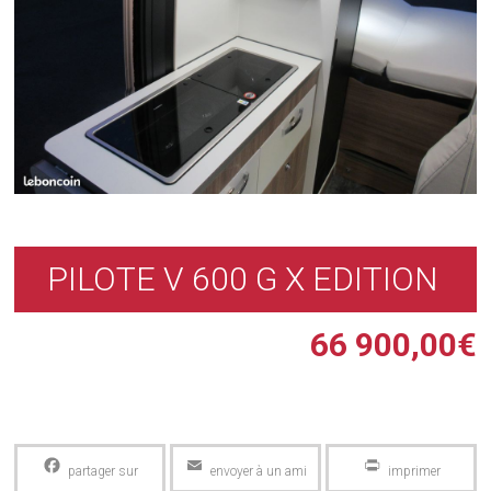
PILOTE V 600 G X EDITION
66 900,00
€
Facebook
Email
PrintFriendly