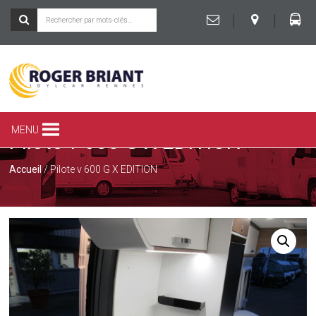
|
|
ROGER
BRIANT
SPÉCIALISTE
MENU
Pilote v 600 G X EDITION
DU
CAMPING-
CAR
Accueil
/ Pilote v 600 G X EDITION
ET
DE
LA
CARAVANE
À
RENNES