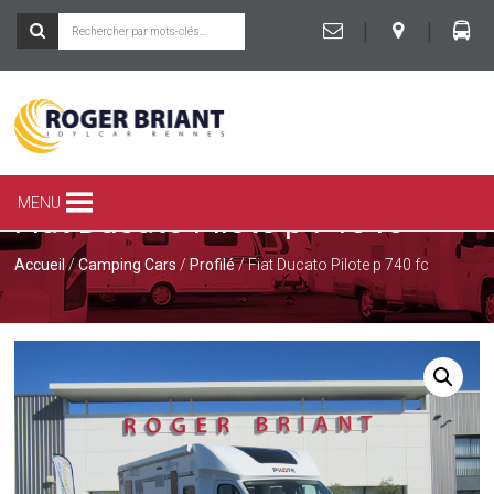
|
|
ROGER
BRIANT
SPÉCIALISTE
MENU
Fiat Ducato Pilote p 740 fc
DU
CAMPING-
CAR
Accueil
/
Camping Cars
/
Profilé
/ Fiat Ducato Pilote p 740 fc
ET
DE
LA
CARAVANE
À
RENNES