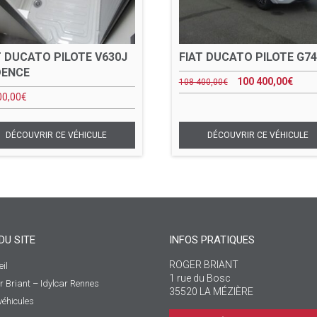
T DUCATO PILOTE V630J
FIAT DUCATO PILOTE G74
DENCE
100 400,00
€
108 400,00
€
00,00
€
DU SITE
INFOS PRATIQUES
ROGER BRIANT
il
1 rue du Bosc
r Briant – Idylcar Rennes
35520 LA MÉZIÈRE
véhicules