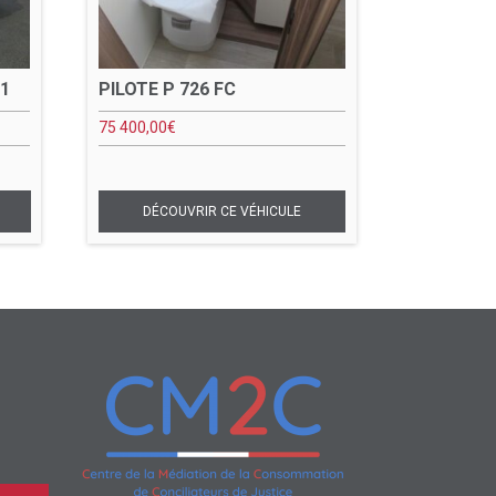
1
PILOTE P 726 FC
75 400,00
€