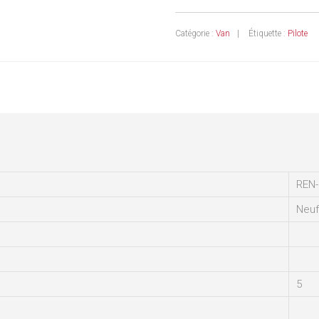
Catégorie :
Van
Étiquette :
Pilote
REN-
Neuf
5