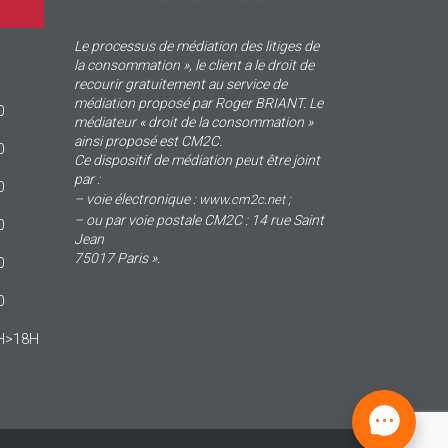
Le processus de médiation des litiges de
la consommation », le client a le droit de
recourir gratuitement au service de
médiation proposé par Roger BRIANT. Le
0
médiateur « droit de la consommation »
ainsi proposé est CM2C.
0
Ce dispositif de médiation peut être joint
par :
0
– voie électronique :
;
www.cm2c.net
– ou par voie postale CM2C : 14 rue Saint
0
Jean
75017 Paris ».
0
0
4H>18H