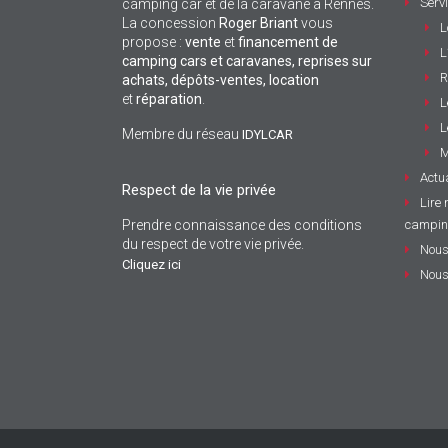
Serv
camping car et de la caravane à Rennes.
La concession
Roger Briant
vous
L
propose :
vente
et
financement de
L
camping cars et caravanes, reprises sur
R
achats, dépôts-ventes,
location
et
réparation
.
L
L
Membre du réseau
IDYLCAR
M
Actua
Respect de la vie privée
Lire 
Prendre connaissance des conditions
campin
du respect de votre vie privée.
Nous
Cliquez ici
Nous