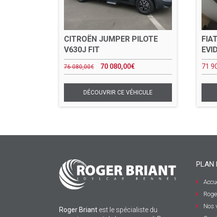
CITROËN JUMPER PILOTE
FIA
V630J FIT
EVI
70 080,00
€
71 9
76 080,00
€
PLAN 
Accue
Roge
Nos 
Roger Briant
est le spécialiste du