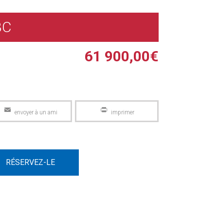
BC
61 900,00
€
Email
PrintFriendly
RÉSERVEZ-LE