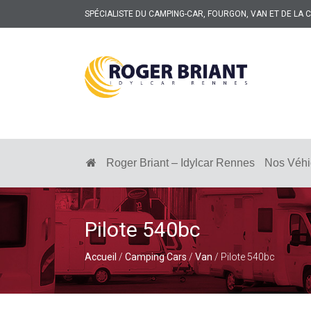
SPÉCIALISTE DU CAMPING-CAR, FOURGON, VAN ET DE LA
ROGER
BRIANT
SPÉCIALISTE
DU
CAMPING-
Roger Briant – Idylcar Rennes
Nos Véhi
CAR
ET
DE
LA
CARAVANE
Pilote 540bc
À
RENNES
Accueil
/
Camping Cars
/
Van
/ Pilote 540bc