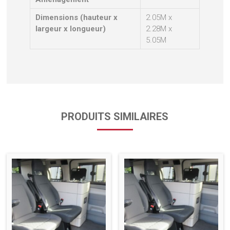
Dimensions (hauteur x
2.05M x
largeur x longueur)
2.28M x
5.05M
PRODUITS SIMILAIRES