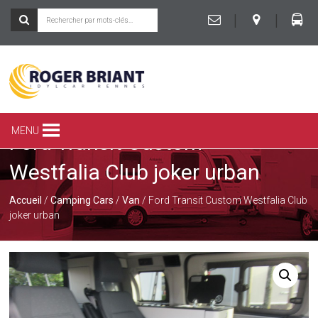
|
|
ROGER
BRIANT
SPÉCIALISTE
MENU
Ford Transit Custom
DU
CAMPING-
Westfalia Club joker urban
CAR
ET
DE
Accueil
/
Camping Cars
/
Van
/ Ford Transit Custom Westfalia Club
LA
joker urban
CARAVANE
À
RENNES