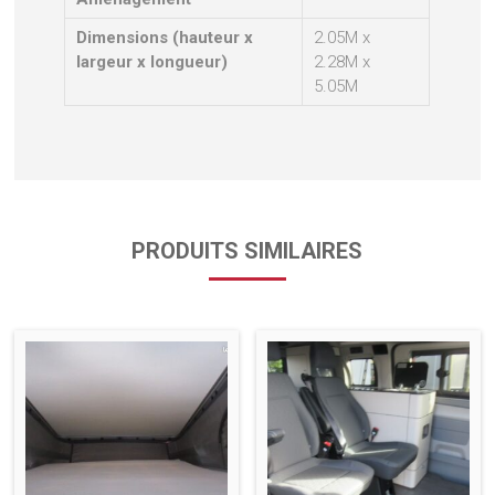
Dimensions (hauteur x
2.05M x
largeur x longueur)
2.28M x
5.05M
PRODUITS SIMILAIRES