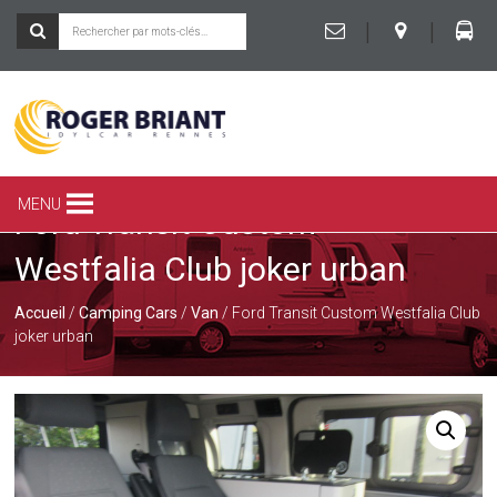
|
|
ROGER
BRIANT
SPÉCIALISTE
MENU
Ford Transit Custom
DU
CAMPING-
Westfalia Club joker urban
CAR
ET
DE
Accueil
/
Camping Cars
/
Van
/ Ford Transit Custom Westfalia Club
LA
joker urban
CARAVANE
À
RENNES