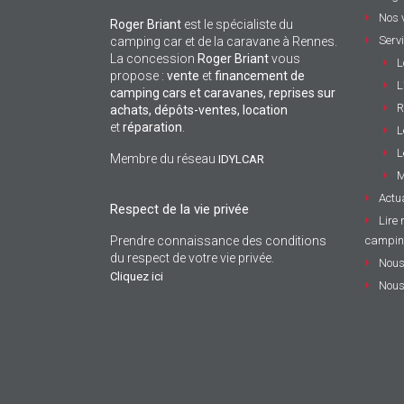
Nos 
Roger Briant
est le spécialiste du
Serv
camping car et de la caravane à Rennes.
La concession
Roger Briant
vous
L
propose :
vente
et
financement de
L
camping cars et caravanes, reprises sur
R
achats, dépôts-ventes,
location
et
réparation
.
L
L
Membre du réseau
IDYLCAR
M
Actua
Respect de la vie privée
Lire 
Prendre connaissance des conditions
campin
du respect de votre vie privée.
Nous
Cliquez ici
Nous