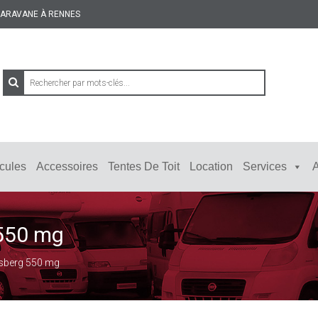
 CARAVANE À RENNES
cules
Accessoires
Tentes De Toit
Location
Services
A
 550 mg
nsberg 550 mg