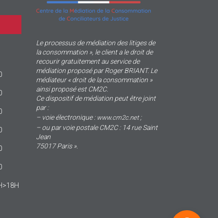
Le processus de médiation des litiges de
la consommation », le client a le droit de
recourir gratuitement au service de
médiation proposé par Roger BRIANT. Le
0
médiateur « droit de la consommation »
ainsi proposé est CM2C.
0
Ce dispositif de médiation peut être joint
par :
0
– voie électronique :
;
www.cm2c.net
– ou par voie postale CM2C : 14 rue Saint
0
Jean
75017 Paris ».
0
0
4H>18H