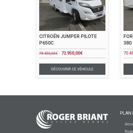
CITROËN JUMPER PILOTE
FOR
P650C
380
72 950,00
€
70 4
78 350,00
€
PLAN 
Accue
Roge