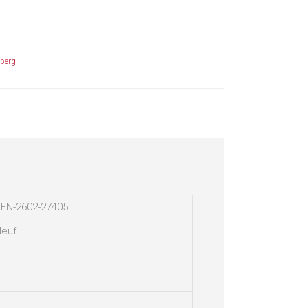
berg
EN-2602-27405
euf