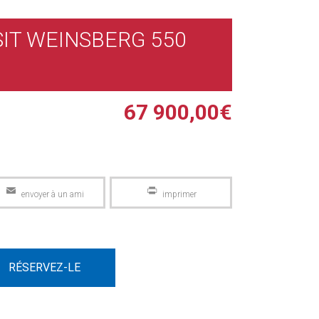
IT WEINSBERG 550
67 900,00
€
Email
PrintFriendly
RÉSERVEZ-LE