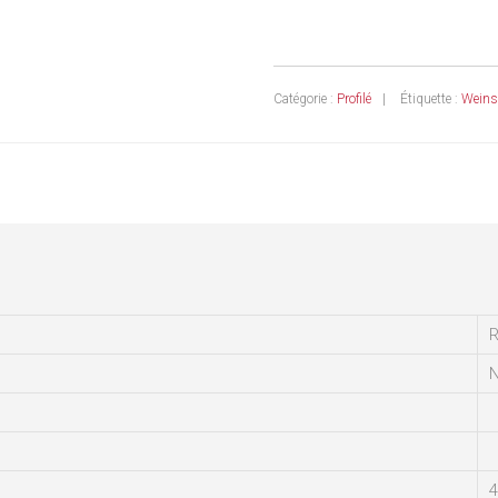
Catégorie :
Profilé
Étiquette :
Weins
R
N
4