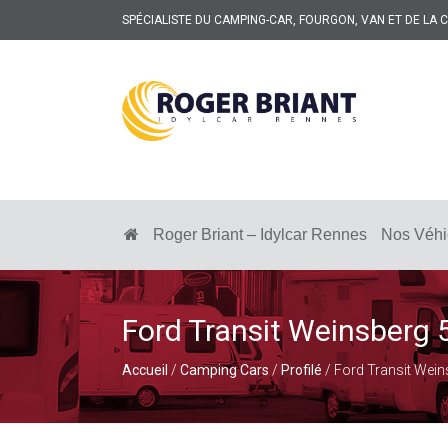
SPÉCIALISTE DU CAMPING-CAR, FOURGON, VAN ET DE LA
ROGER
BRIANT
SPÉCIALISTE
DU
CAMPING-
Roger Briant – Idylcar Rennes
Nos Véhi
CAR
ET
DE
LA
CARAVANE
Ford Transit Weinsberg
À
RENNES
Accueil
/
Camping Cars
/
Profilé
/ Ford Transit Wei