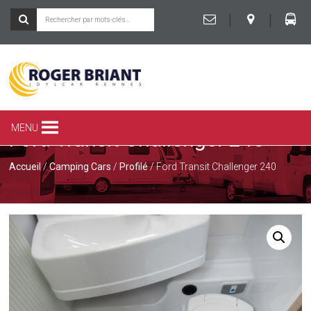
|
|
ROGER
BRIANT
SPÉCIALISTE
MENU
Ford Transit Challenger 240
DU
CAMPING-
CAR
Accueil
/
Camping Cars
/
Profilé
/ Ford Transit Challenger 240
ET
DE
LA
CARAVANE
À
RENNES