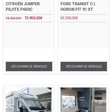
CITROËN JUMPER
FORD TRANSIT C.I.
PILOTE P650C
HORON FIT 91 XT
72 950,00
€
65 290,00
€
78 350,00
€