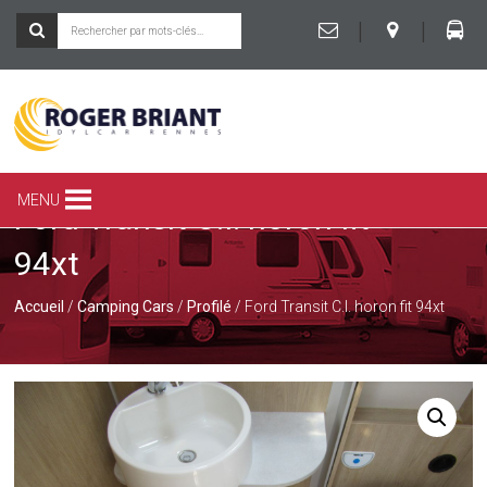
|
|
ROGER
BRIANT
SPÉCIALISTE
MENU
Ford Transit C.I. horon fit
DU
CAMPING-
94xt
CAR
ET
DE
Accueil
/
Camping Cars
/
Profilé
/ Ford Transit C.I. horon fit 94xt
LA
CARAVANE
À
RENNES