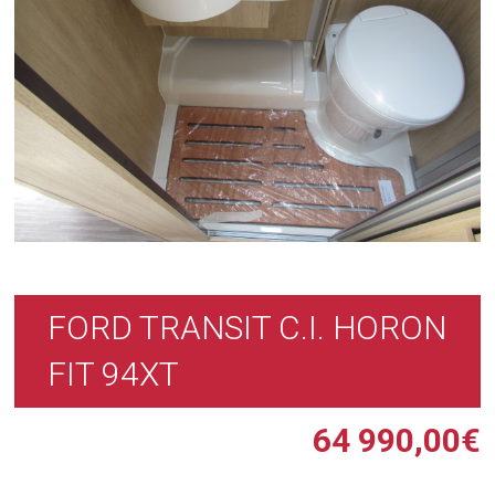
FORD TRANSIT C.I. HORON
FIT 94XT
64 990,00
€