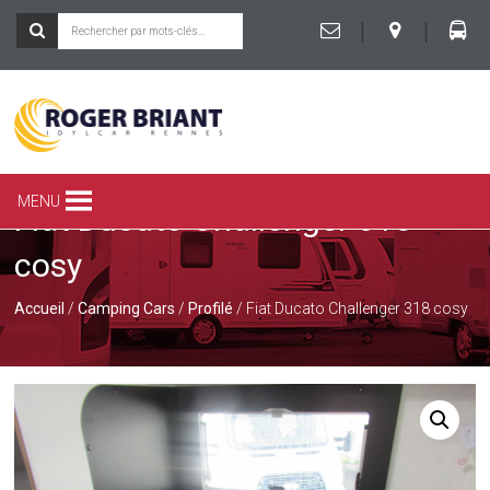
|
|
ROGER
BRIANT
SPÉCIALISTE
MENU
Fiat Ducato Challenger 318
DU
CAMPING-
cosy
CAR
ET
DE
Accueil
/
Camping Cars
/
Profilé
/ Fiat Ducato Challenger 318 cosy
LA
CARAVANE
À
RENNES