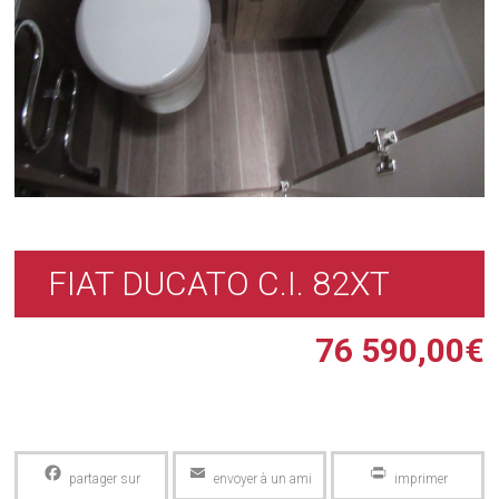
FIAT DUCATO C.I. 82XT
76 590,00
€
Facebook
Email
PrintFriendly