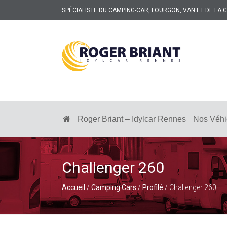
SPÉCIALISTE DU CAMPING-CAR, FOURGON, VAN ET DE LA
ROGER
BRIANT
SPÉCIALISTE
DU
CAMPING-
Roger Briant – Idylcar Rennes
Nos Véhi
CAR
ET
DE
LA
CARAVANE
Challenger 260
À
RENNES
Accueil
/
Camping Cars
/
Profilé
/ Challenger 260