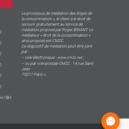
Le processus de médiation des litiges de
la consommation », le client a le droit de
recourir gratuitement au service de
médiation proposé par Roger BRIANT. Le
0
médiateur « droit de la consommation »
ainsi proposé est CM2C.
0
Ce dispositif de médiation peut être joint
par :
0
– voie électronique :
;
www.cm2c.net
– ou par voie postale CM2C : 14 rue Saint
0
Jean
75017 Paris ».
0
0
4H>18H