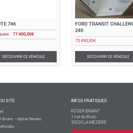
OTE 746
FORD TRANSIT CHALLEN
240
77 400,00
€
0,00
€
73 490,00
€
DU SITE
INFOS PRATIQUES
ROGER BRIANT
il
1 rue du Bosc
r Briant – Idylcar Rennes
35520 LA MÉZIÈRE
véhicules