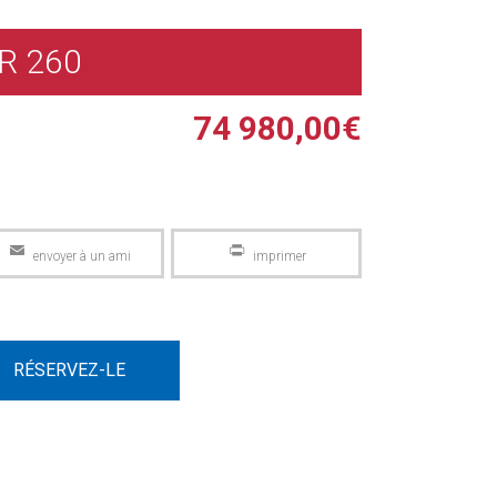
R 260
74 980,00
€
Email
PrintFriendly
RÉSERVEZ-LE