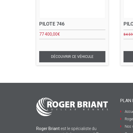
PILOTE 746
PIL
77 400,00
€
84 59
PLAN 
Accue
Roge
Nos 
Roger Briant
est le spécialiste du