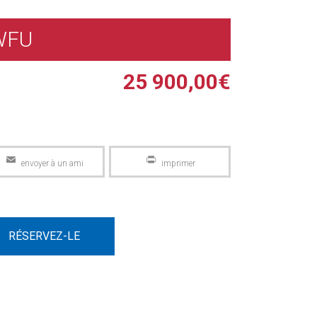
WFU
25 900,00
€
Email
PrintFriendly
RÉSERVEZ-LE