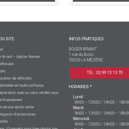
DU SITE
INFOS PRATIQUES
ROGER BRIANT
il
1 rue du Bosc
r Briant – Idylcar Rennes
35520 LA MÉZIÈRE
véhicules
ices
TÉL : 02 99 13 13 70 ‎
ocation de véhicules
’entretien en toute confiance
HORAIRES *
éparation avec ou sans rendez-vous
Lundi
:
e financement
9h00 – 12h00 / 14h00 – 18h3
e service après-vente
Mardi
:
9h00 – 12h00 / 14h00 – 18h3
agasin d’accessoires
Mercredi
:
lités
9h00 – 12h00 / 14h00 – 18h3
nos 10 conseils pour bien choisir son