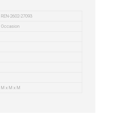
REN-2602-27093
Occasion
M x M x M