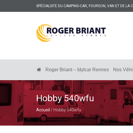
SPÉCIALISTE DU CAMPING-CAR, FOURGON, VAN ET DE LA
ROGER
BRIANT
SPÉCIALISTE
DU
CAMPING-
Roger Briant – Idylcar Rennes
Nos Véhi
CAR
ET
DE
LA
CARAVANE
Hobby 540wfu
À
RENNES
Accueil
/ Hobby 540wfu