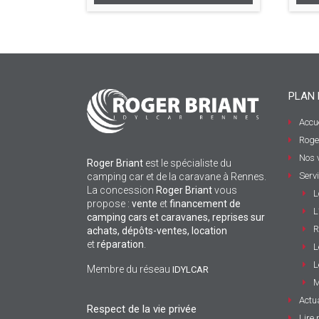
PLAN 
Accue
Roge
Nos 
Roger Briant
est le spécialiste du
Serv
camping car et de la caravane à Rennes.
La concession
Roger Briant
vous
L
propose :
vente
et
financement de
L
camping cars et caravanes, reprises sur
R
achats, dépôts-ventes,
location
et
réparation
.
L
L
Membre du réseau
IDYLCAR
M
Actua
Respect de la vie privée
Lire 