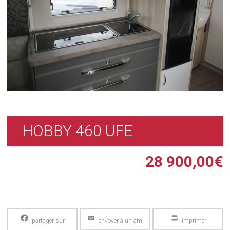
HOBBY 460 UFE
28 900,00
€
Facebook
Email
PrintFriendly