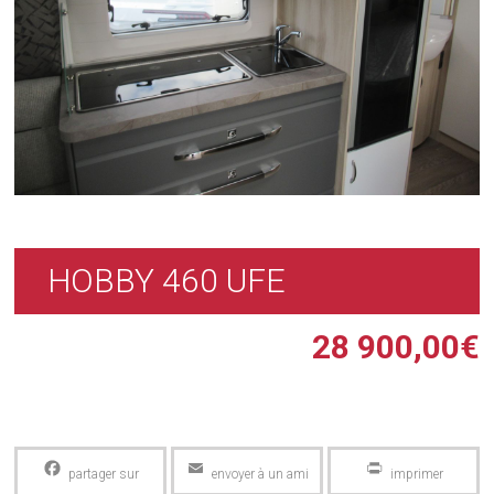
HOBBY 460 UFE
28 900,00
€
Facebook
Email
PrintFriendly