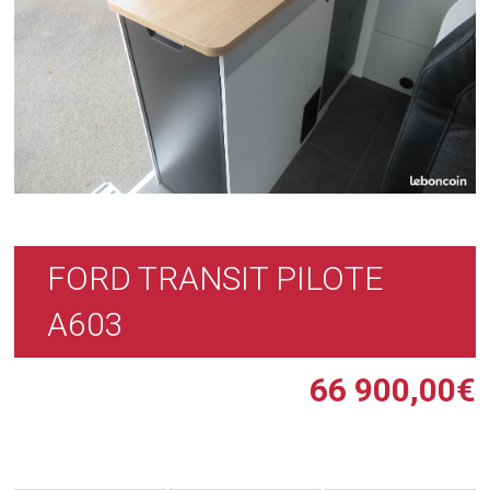
FORD TRANSIT PILOTE
A603
66 900,00
€