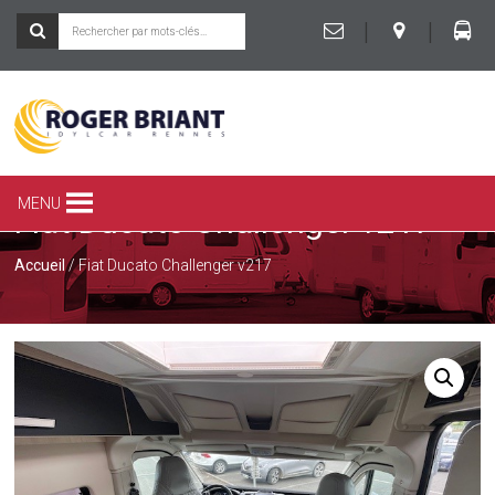
|
|
ROGER
BRIANT
SPÉCIALISTE
MENU
Fiat Ducato Challenger v217
DU
CAMPING-
CAR
Accueil
/ Fiat Ducato Challenger v217
ET
DE
LA
CARAVANE
À
RENNES