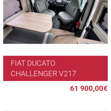
FIAT DUCATO
CHALLENGER V217
61 900,00
€