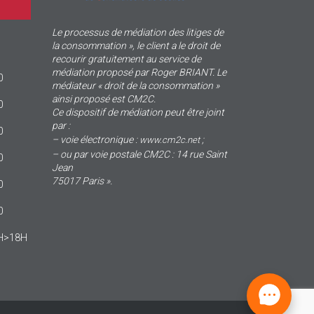
Le processus de médiation des litiges de
la consommation », le client a le droit de
recourir gratuitement au service de
médiation proposé par Roger BRIANT. Le
0
médiateur « droit de la consommation »
ainsi proposé est CM2C.
0
Ce dispositif de médiation peut être joint
par :
0
– voie électronique :
;
www.cm2c.net
– ou par voie postale CM2C : 14 rue Saint
0
Jean
75017 Paris ».
0
0
4H>18H