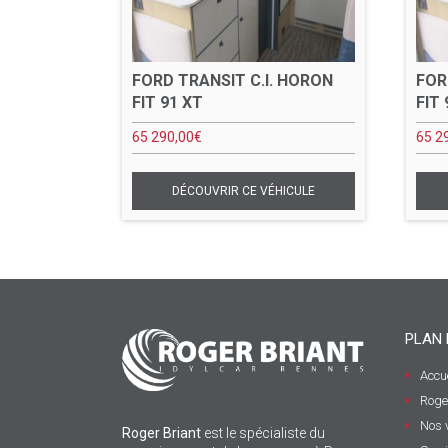
FORD TRANSIT C.I. HORON
FOR
FIT 91 XT
FIT 
65 290,00
€
65 2
PLAN 
Accue
Roge
Nos 
Roger Briant
est le spécialiste du