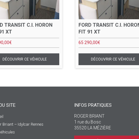
D TRANSIT C.I. HORON
FORD TRANSIT C.I. HORO
91 XT
FIT 91 XT
90,00
€
65 290,00
€
DU SITE
INFOS PRATIQUES
ROGER BRIANT
il
1 rue du Bosc
r Briant – Idylcar Rennes
35520 LA MÉZIÈRE
véhicules