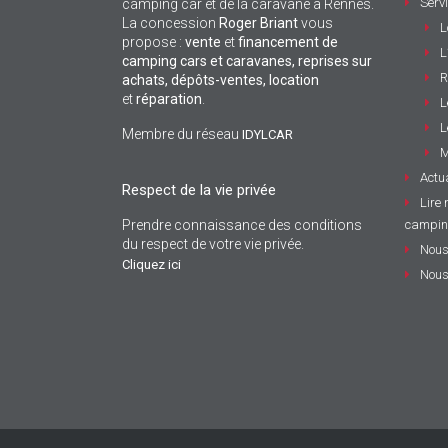
Serv
camping car et de la caravane à Rennes.
La concession
Roger Briant
vous
L
propose :
vente
et
financement de
L
camping cars et caravanes, reprises sur
R
achats, dépôts-ventes,
location
et
réparation
.
L
L
Membre du réseau
IDYLCAR
M
Actua
Respect de la vie privée
Lire 
Prendre connaissance des conditions
campin
du respect de votre vie privée.
Nous
Cliquez ici
Nous