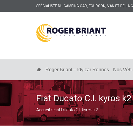
SPÉCIALISTE DU CAMPING-CAR, FOURGON, VAN ET DE LA
ROGER
BRIANT
SPÉCIALISTE
DU
CAMPING-
Roger Briant – Idylcar Rennes
Nos Véhi
CAR
ET
DE
LA
CARAVANE
Fiat Ducato C.I. kyros k2
À
RENNES
Accueil
/ Fiat Ducato C.I. kyros k2