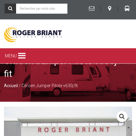
|
|
ROGER
BRIANT
SPÉCIALISTE
MENU
Citroën Jumper Pilote v630j
DU
CAMPING-
fit
CAR
ET
DE
Accueil
/ Citroën Jumper Pilote v630j fit
LA
CARAVANE
À
RENNES