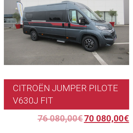
CITROËN JUMPER PILOTE
V630J FIT
76 080,00
€
70 080,00
€