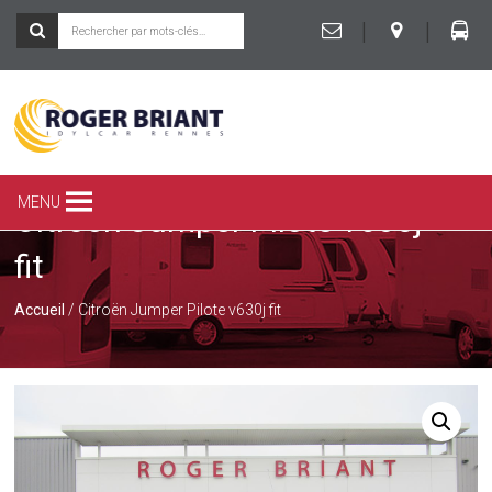
|
|
ROGER
BRIANT
SPÉCIALISTE
MENU
Citroën Jumper Pilote v630j
DU
CAMPING-
fit
CAR
ET
DE
Accueil
/ Citroën Jumper Pilote v630j fit
LA
CARAVANE
À
RENNES