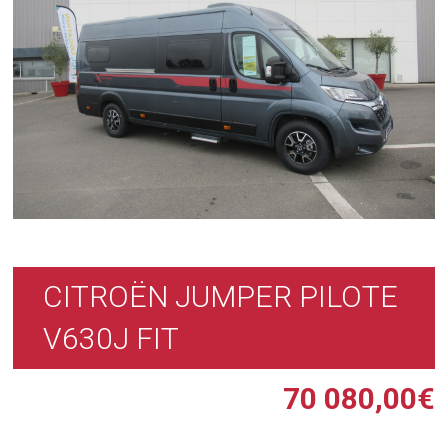
CITROËN JUMPER PILOTE
V630J FIT
70 080,00
€