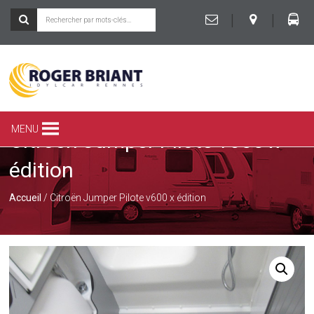
|
|
ROGER
BRIANT
SPÉCIALISTE
MENU
Citroën Jumper Pilote v600 x
DU
CAMPING-
édition
CAR
ET
DE
Accueil
/ Citroën Jumper Pilote v600 x édition
LA
CARAVANE
À
RENNES