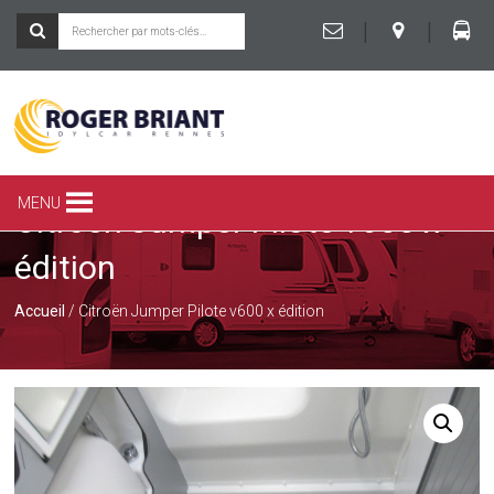
|
|
ROGER
BRIANT
SPÉCIALISTE
MENU
Citroën Jumper Pilote v600 x
DU
CAMPING-
édition
CAR
ET
DE
Accueil
/ Citroën Jumper Pilote v600 x édition
LA
CARAVANE
À
RENNES