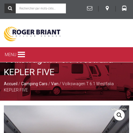
|
|
ROGER
BRIANT
SPÉCIALISTE
MENU
Volkswagen T 6.1 Westfalia
DU
CAMPING-
KEPLER FIVE
CAR
ET
DE
Accueil
/
Camping Cars
/
Van
/ Volkswagen T 6.1 Westfalia
LA
KEPLER FIVE
CARAVANE
À
RENNES