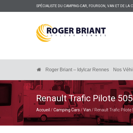
SPÉCIALISTE DU CAMPING-CAR, FOURGON, VAN ET DE LA
ROGER
BRIANT
SPÉCIALISTE
DU
CAMPING-
Roger Briant – Idylcar Rennes
Nos Véhi
CAR
ET
DE
LA
CARAVANE
Renault Trafic Pilote 50
À
RENNES
Accueil
/
Camping Cars
/
Van
/ Renault Trafic Pilote