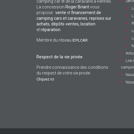
Serv
camping car et de la caravane à Rennes.
La concession
Roger Briant
vous
L
propose :
vente
et
financement de
L
camping cars et caravanes, reprises sur
R
achats, dépôts-ventes,
location
et
réparation
.
L
L
Membre du réseau
IDYLCAR
M
Actua
Respect de la vie privée
Lire 
Prendre connaissance des conditions
campin
du respect de votre vie privée.
Nous
Cliquez ici
Nous