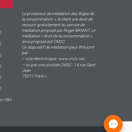
Le processus de médiation des litiges de
la consommation », le client a le droit de
recourir gratuitement au service de
médiation proposé par Roger BRIANT. Le
0
médiateur « droit de la consommation »
ainsi proposé est CM2C.
0
Ce dispositif de médiation peut être joint
par :
0
– voie électronique :
;
www.cm2c.net
– ou par voie postale CM2C : 14 rue Saint
0
Jean
75017 Paris ».
0
0
4H>18H