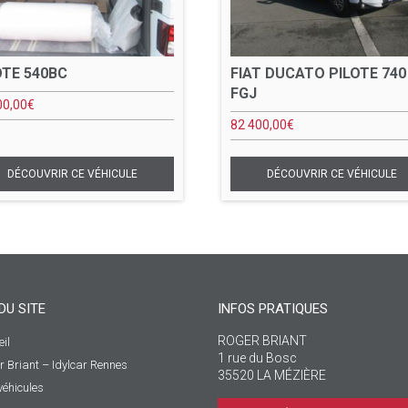
OTE 540BC
FIAT DUCATO PILOTE 740
FGJ
00,00
€
82 400,00
€
DU SITE
INFOS PRATIQUES
ROGER BRIANT
il
1 rue du Bosc
r Briant – Idylcar Rennes
35520 LA MÉZIÈRE
véhicules