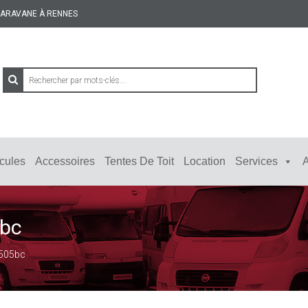
 CARAVANE À RENNES
cules
Accessoires
Tentes De Toit
Location
Services
A
5bc
 505bc