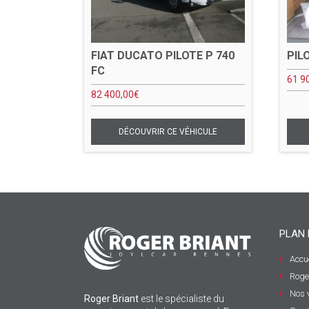
FIAT DUCATO PILOTE P 740
PIL
FC
61 9
82 400,00
€
PLAN 
Accue
Roge
Nos 
Roger Briant
est le spécialiste du