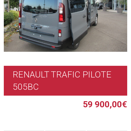
RENAULT TRAFIC PILOTE
505BC
59 900,00
€