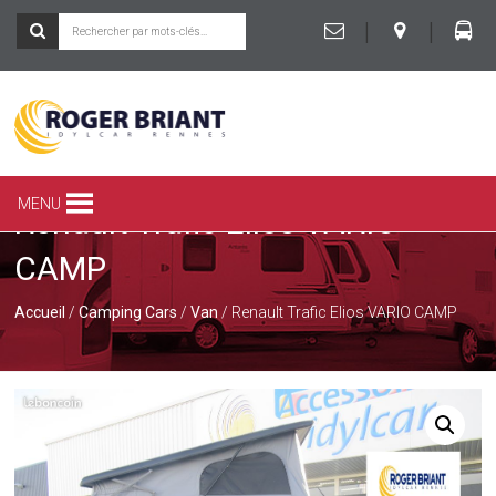
|
|
ROGER
BRIANT
SPÉCIALISTE
MENU
Renault Trafic Elios VARIO
DU
CAMPING-
CAMP
CAR
ET
DE
Accueil
/
Camping Cars
/
Van
/ Renault Trafic Elios VARIO CAMP
LA
CARAVANE
À
RENNES