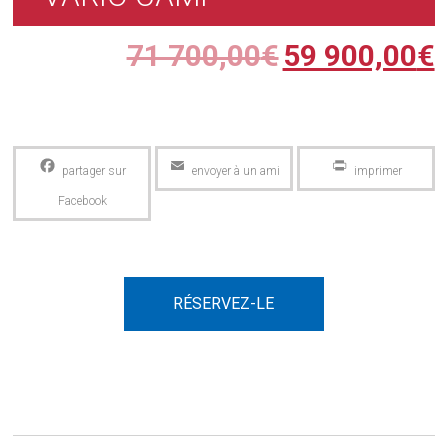
71 700,00
€
59 900,00
€
Facebook
Email
PrintFriendly
RÉSERVEZ-LE