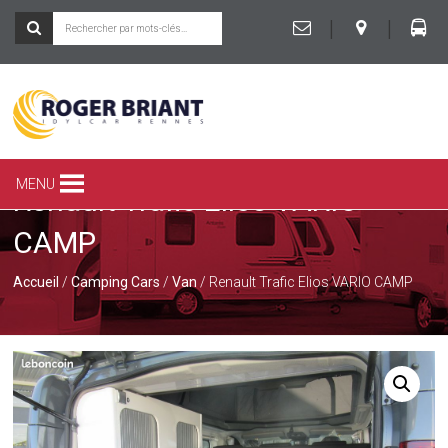
|
|
ROGER
BRIANT
SPÉCIALISTE
MENU
Renault Trafic Elios VARIO
DU
CAMPING-
CAMP
CAR
ET
DE
Accueil
/
Camping Cars
/
Van
/ Renault Trafic Elios VARIO CAMP
LA
CARAVANE
À
RENNES