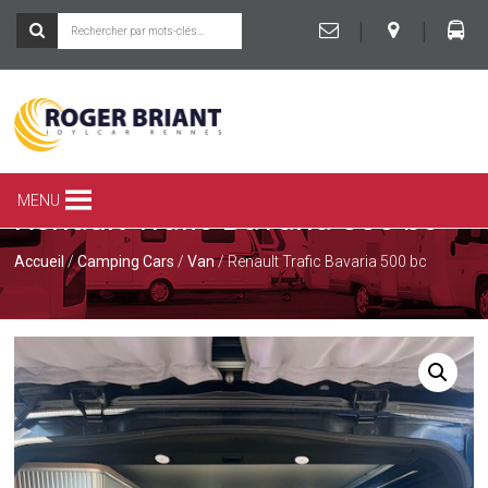
|
|
ROGER
BRIANT
SPÉCIALISTE
MENU
Renault Trafic Bavaria 500 bc
DU
CAMPING-
CAR
Accueil
/
Camping Cars
/
Van
/ Renault Trafic Bavaria 500 bc
ET
DE
LA
CARAVANE
À
RENNES