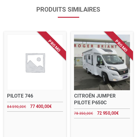
PRODUITS SIMILAIRES
PILOTE 746
CITROËN JUMPER
PILOTE P650C
77 400,00
€
84 590,00
€
72 950,00
€
78 350,00
€