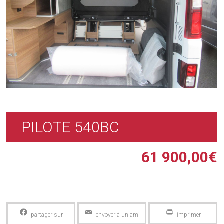
PILOTE 540BC
61 900,00
€
Facebook
Email
PrintFriendly