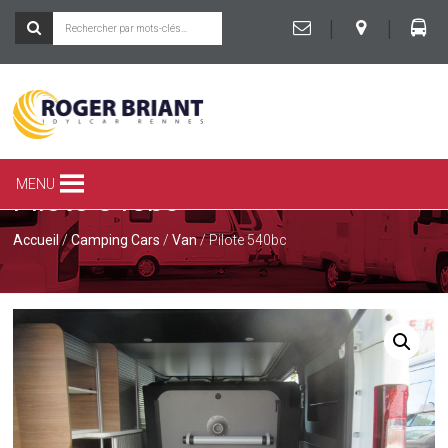
|
|
ROGER
BRIANT
SPÉCIALISTE
MENU
Pilote 540bc
DU
CAMPING-
CAR
Accueil
/
Camping Cars
/
Van
/ Pilote 540bc
ET
DE
LA
CARAVANE
À
RENNES