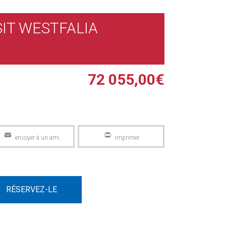
IT WESTFALIA
72 055,00
€
Email
PrintFriendly
RÉSERVEZ-LE