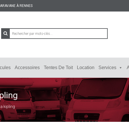
 CARAVANE À RENNES
cules
Accessoires
Tentes De Toit
Location
Services
A
pling
a kipling