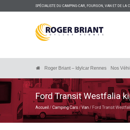
SPÉCIALISTE DU CAMPING-CAR, FOURGON, VAN ET DE LA
ROGER
BRIANT
SPÉCIALISTE
DU
CAMPING-
Roger Briant – Idylcar Rennes
Nos Véhi
CAR
ET
DE
LA
CARAVANE
Ford Transit Westfalia ki
À
RENNES
Accueil
/
Camping Cars
/
Van
/ Ford Transit Westfali