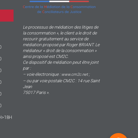
Le processus de médiation des litiges de
la consommation », le client a le droit de
recourir gratuitement au service de
médiation proposé par Roger BRIANT. Le
0
médiateur « droit de la consommation »
ainsi proposé est CM2C.
0
Ce dispositif de médiation peut être joint
par :
0
– voie électronique :
;
www.cm2c.net
– ou par voie postale CM2C : 14 rue Saint
0
Jean
75017 Paris ».
0
0
4H>18H