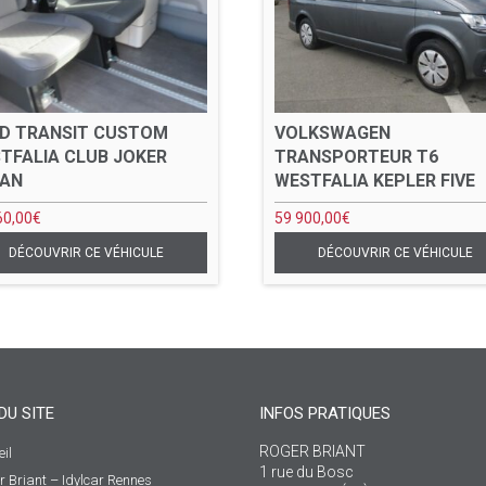
D TRANSIT CUSTOM
VOLKSWAGEN
TFALIA CLUB JOKER
TRANSPORTEUR T6
BAN
WESTFALIA KEPLER FIVE
60,00
€
59 900,00
€
DU SITE
INFOS PRATIQUES
ROGER BRIANT
il
1 rue du Bosc
r Briant – Idylcar Rennes