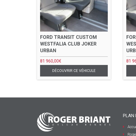
FORD TRANSIT CUSTOM
FOR
WESTFALIA CLUB JOKER
WES
URBAN
UR
81 960,00
€
81 9
PLAN 
Accue
Roge