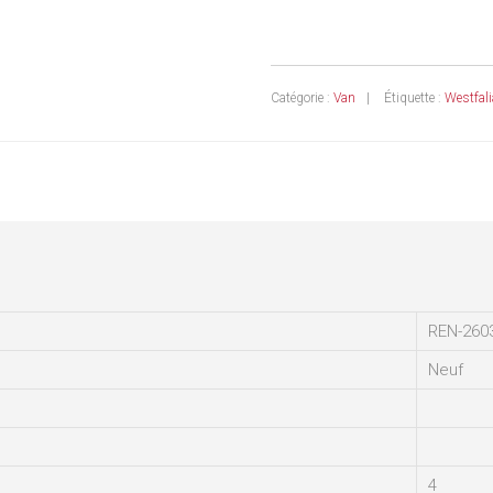
Catégorie :
Van
Étiquette :
Westfali
REN-260
Neuf
4