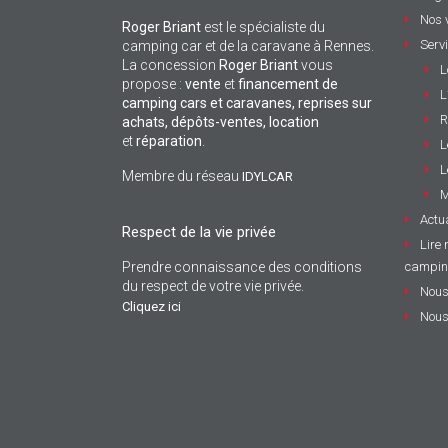
Nos 
Roger Briant
est le spécialiste du
Serv
camping car et de la caravane à Rennes.
La concession
Roger Briant
vous
L
propose :
vente
et
financement de
L
camping cars et caravanes, reprises sur
R
achats, dépôts-ventes,
location
et
réparation
.
L
L
Membre du réseau
IDYLCAR
M
Actua
Respect de la vie privée
Lire 
Prendre connaissance des conditions
campin
du respect de votre vie privée.
Nous
Cliquez ici
Nous