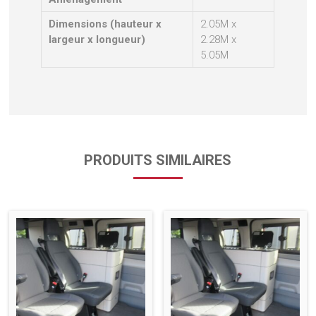
Dimensions (hauteur x
2.05M x
largeur x longueur)
2.28M x
5.05M
PRODUITS SIMILAIRES