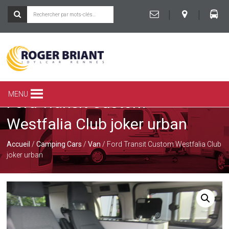
|
|
ROGER
BRIANT
SPÉCIALISTE
MENU
Ford Transit Custom
DU
CAMPING-
Westfalia Club joker urban
CAR
ET
DE
Accueil
/
Camping Cars
/
Van
/ Ford Transit Custom Westfalia Club
LA
joker urban
CARAVANE
À
RENNES