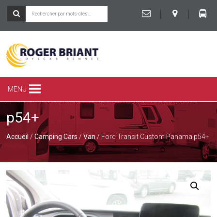
|
|
ROGER
BRIANT
SPÉCIALISTE
MENU
Ford Transit Custom Panama
DU
CAMPING-
p54+
CAR
ET
DE
Accueil
/
Camping Cars
/
Van
/ Ford Transit Custom Panama p54+
LA
CARAVANE
À
RENNES