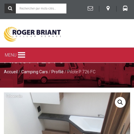
|
|
ROGER
BRIANT
SPÉCIALISTE
MENU
Pilote P 726 FC
DU
CAMPING-
CAR
Accueil
/
Camping Cars
/
Profilé
/ Pilote P 726 FC
ET
DE
LA
CARAVANE
À
RENNES