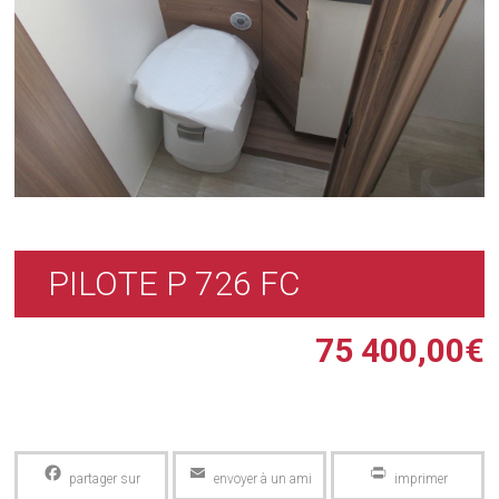
PILOTE P 726 FC
75 400,00
€
Facebook
Email
PrintFriendly