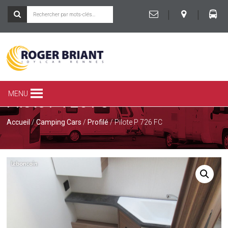
|
|
ROGER
BRIANT
SPÉCIALISTE
MENU
Pilote P 726 FC
DU
CAMPING-
CAR
Accueil
/
Camping Cars
/
Profilé
/ Pilote P 726 FC
ET
DE
LA
CARAVANE
À
RENNES