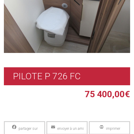
PILOTE P 726 FC
75 400,00
€
Facebook
Email
PrintFriendly