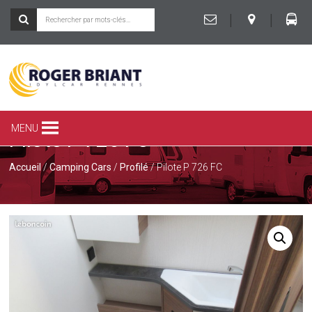
|
|
ROGER
BRIANT
SPÉCIALISTE
MENU
Pilote P 726 FC
DU
CAMPING-
CAR
Accueil
/
Camping Cars
/
Profilé
/ Pilote P 726 FC
ET
DE
LA
CARAVANE
À
RENNES