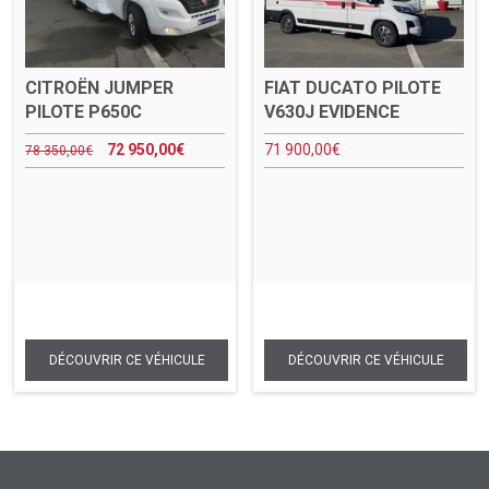
CITROËN JUMPER
FIAT DUCATO PILOTE
PILOTE P650C
V630J EVIDENCE
72 950,00
€
71 900,00
€
78 350,00
€