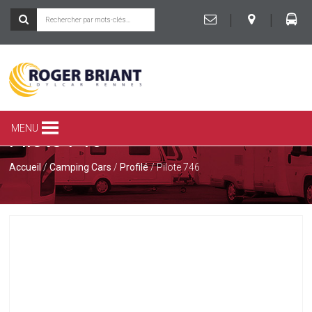
|
|
ROGER
BRIANT
SPÉCIALISTE
MENU
Pilote 746
DU
CAMPING-
CAR
Accueil
/
Camping Cars
/
Profilé
/ Pilote 746
ET
DE
LA
CARAVANE
À
RENNES