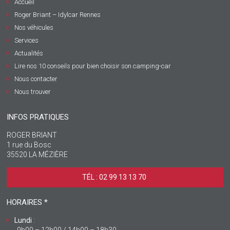
Accueil
Roger Briant – Idylcar Rennes
Nos véhicules
Services
Actualités
Lire nos 10 conseils pour bien choisir son camping-car
Nous contacter
Nous trouver
INFOS PRATIQUES
ROGER BRIANT
1 rue du Bosc
35520 LA MÉZIÈRE
TÉL : 02 99 13 13 70 ‎
HORAIRES *
Lundi
:
9h00 – 12h00 / 14h00 – 18h30