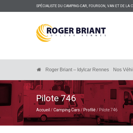
SPÉCIALISTE DU CAMPING-CAR, FOURGON, VAN ET DE LA
ROGER
BRIANT
SPÉCIALISTE
DU
CAMPING-
Roger Briant – Idylcar Rennes
Nos Véhi
CAR
ET
DE
LA
CARAVANE
Pilote 746
À
RENNES
Accueil
/
Camping Cars
/
Profilé
/ Pilote 746