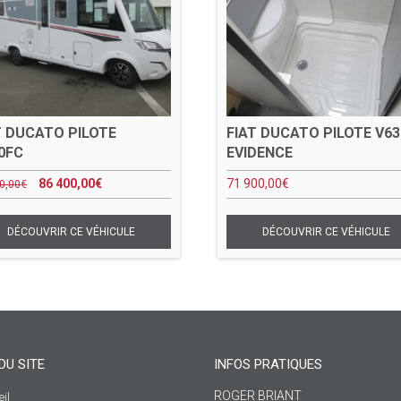
T DUCATO PILOTE
FIAT DUCATO PILOTE V63
0FC
EVIDENCE
86 400,00
€
71 900,00
€
0,00
€
DU SITE
INFOS PRATIQUES
ROGER BRIANT
il