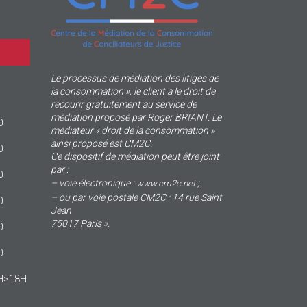
Le processus de médiation des litiges de
la consommation », le client a le droit de
recourir gratuitement au service de
médiation proposé par Roger BRIANT. Le
0
médiateur « droit de la consommation »
ainsi proposé est CM2C.
0
Ce dispositif de médiation peut être joint
par :
0
– voie électronique :
;
www.cm2c.net
– ou par voie postale CM2C : 14 rue Saint
0
Jean
75017 Paris ».
0
0
4H>18H