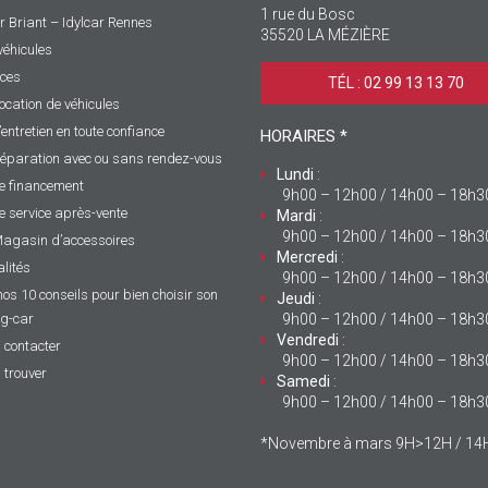
1 rue du Bosc
r Briant – Idylcar Rennes
35520 LA MÉZIÈRE
véhicules
ices
TÉL : 02 99 13 13 70 ‎
ocation de véhicules
’entretien en toute confiance
HORAIRES *
éparation avec ou sans rendez-vous
Lundi
:
e financement
9h00 – 12h00 / 14h00 – 18h3
e service après-vente
Mardi
:
9h00 – 12h00 / 14h00 – 18h3
agasin d’accessoires
Mercredi
:
lités
9h00 – 12h00 / 14h00 – 18h3
nos 10 conseils pour bien choisir son
Jeudi
:
g-car
9h00 – 12h00 / 14h00 – 18h3
Vendredi
:
 contacter
9h00 – 12h00 / 14h00 – 18h3
 trouver
Samedi
:
9h00 – 12h00 / 14h00 – 18h3
*Novembre à mars 9H>12H / 1