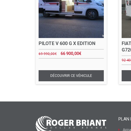
PILOTE V 600 G X EDITION
FIA
G72
66 900,00
€
69 990,00
€
92 40
PLAN 
Accue