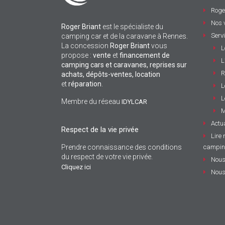
Roge
Nos 
Roger Briant
est le spécialiste du
Serv
camping car et de la caravane à Rennes.
La concession
Roger Briant
vous
L
propose :
vente
et
financement de
L
camping cars et caravanes, reprises sur
R
achats, dépôts-ventes,
location
et
réparation
.
L
L
Membre du réseau
IDYLCAR
M
Actua
Respect de la vie privée
Lire 
Prendre connaissance des conditions
campin
du respect de votre vie privée.
Nous
Cliquez ici
Nous