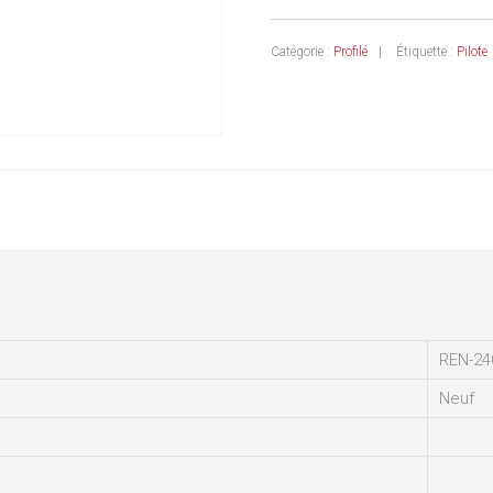
Catégorie :
Profilé
Étiquette :
Pilote
REN-24
Neuf