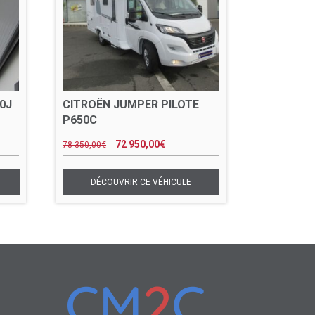
0J
CITROËN JUMPER PILOTE
P650C
72 950,00
€
78 350,00
€