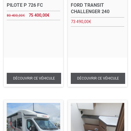
PILOTE P 726 FC
FORD TRANSIT
CHALLENGER 240
75 400,00
€
80 400,00
€
73 490,00
€