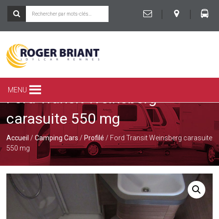
|
|
ROGER
BRIANT
SPÉCIALISTE
MENU
Ford Transit Weinsberg
DU
CAMPING-
carasuite 550 mg
CAR
ET
DE
Accueil
/
Camping Cars
/
Profilé
/ Ford Transit Weinsberg carasuite
LA
550 mg
CARAVANE
À
RENNES