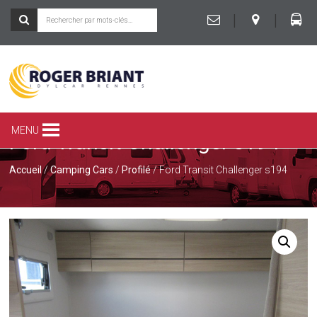
|
|
ROGER
BRIANT
SPÉCIALISTE
MENU
Ford Transit Challenger s194
DU
CAMPING-
CAR
Accueil
/
Camping Cars
/
Profilé
/ Ford Transit Challenger s194
ET
DE
LA
CARAVANE
À
RENNES