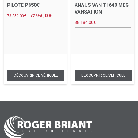
PILOTE P650C
KNAUS VAN TI 640 MEG
VANSATION
72 950,00
€
78 350,00
€
88 184,00
€