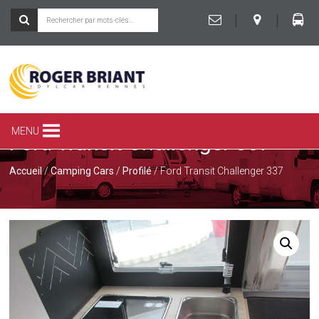
|
|
ROGER
BRIANT
SPÉCIALISTE
MENU
Ford Transit Challenger 337
DU
CAMPING-
CAR
Accueil
/
Camping Cars
/
Profilé
/ Ford Transit Challenger 337
ET
DE
LA
CARAVANE
À
RENNES