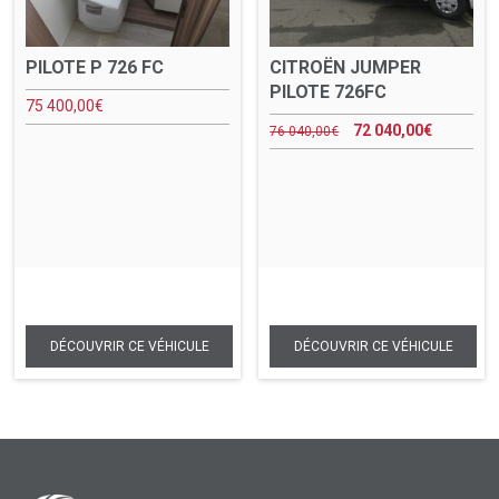
PILOTE P 726 FC
CITROËN JUMPER
PILOTE 726FC
75 400,00
€
72 040,00
€
76 040,00
€