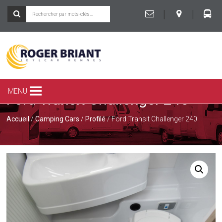
|
|
ROGER
BRIANT
SPÉCIALISTE
MENU
Ford Transit Challenger 240
DU
CAMPING-
CAR
Accueil
/
Camping Cars
/
Profilé
/ Ford Transit Challenger 240
ET
DE
LA
CARAVANE
À
RENNES