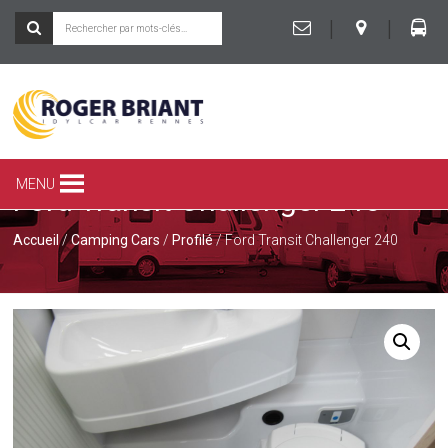
|
|
ROGER
BRIANT
SPÉCIALISTE
MENU
Ford Transit Challenger 240
DU
CAMPING-
CAR
Accueil
/
Camping Cars
/
Profilé
/ Ford Transit Challenger 240
ET
DE
LA
CARAVANE
À
RENNES