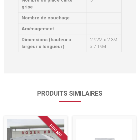
Nombre de place carte
5
grise
Nombre de couchage
Aménagement
Dimensions (hauteur x
2.92M x 2.3M
largeur x longueur)
x 7.19M
PRODUITS SIMILAIRES