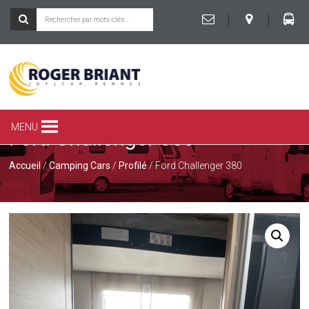
|
|
ROGER
BRIANT
SPÉCIALISTE
MENU
Ford Challenger 380
DU
CAMPING-
CAR
Accueil
/
Camping Cars
/
Profilé
/ Ford Challenger 380
ET
DE
LA
CARAVANE
À
RENNES