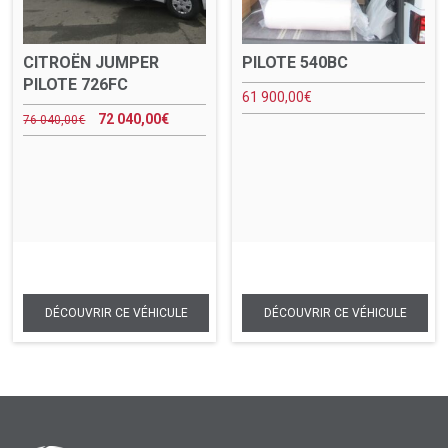
CITROËN JUMPER
PILOTE 540BC
PILOTE 726FC
61 900,00
€
72 040,00
€
76 040,00
€