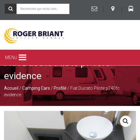
|
|
ROGER
BRIANT
SPÉCIALISTE
MENU
Fiat Ducato Pilote p740fc
DU
CAMPING-
evidence
CAR
ET
DE
Accueil
/
Camping Cars
/
Profilé
/ Fiat Ducato Pilote p740fc
LA
evidence
CARAVANE
À
RENNES