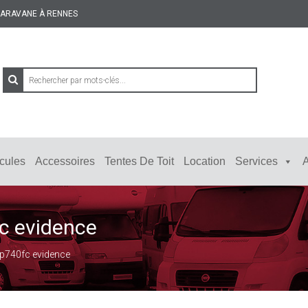
 CARAVANE À RENNES
cules
Accessoires
Tentes De Toit
Location
Services
A
fc evidence
e p740fc evidence