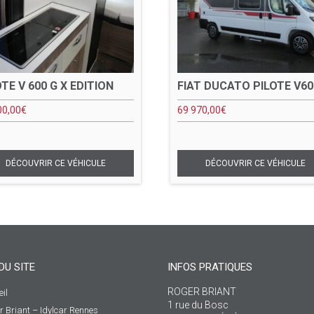
OTE V 600 G X EDITION
FIAT DUCATO PILOTE V60
00,00
€
69 970,00
€
DU SITE
INFOS PRATIQUES
ROGER BRIANT
il
1 rue du Bosc
r Briant – Idylcar Rennes