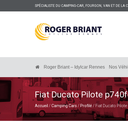
SPÉCIALISTE DU CAMPING-CAR, FOURGON, VAN ET DE LA
ROGER
BRIANT
SPÉCIALISTE
DU
CAMPING-
Roger Briant – Idylcar Rennes
Nos Véhi
CAR
ET
DE
LA
CARAVANE
Fiat Ducato Pilote p740
À
RENNES
Accueil
/
Camping Cars
/
Profilé
/ Fiat Ducato Pilot