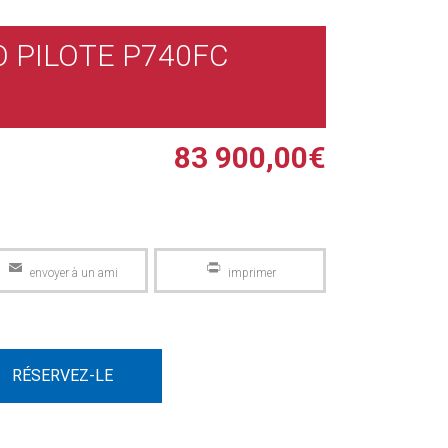
O PILOTE P740FC
83 900,00
€
Email
PrintFriendly
RÉSERVEZ-LE