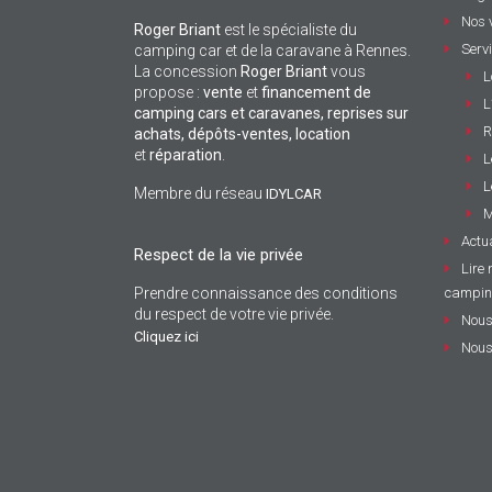
Nos 
Roger Briant
est le spécialiste du
Serv
camping car et de la caravane à Rennes.
La concession
Roger Briant
vous
L
propose :
vente
et
financement de
L
camping cars et caravanes, reprises sur
R
achats, dépôts-ventes,
location
et
réparation
.
L
L
Membre du réseau
IDYLCAR
M
Actua
Respect de la vie privée
Lire 
Prendre connaissance des conditions
campin
du respect de votre vie privée.
Nous
Cliquez ici
Nous