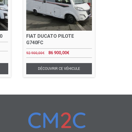
0
FIAT DUCATO PILOTE
G740FC
86 900,00
€
92 900,00
€