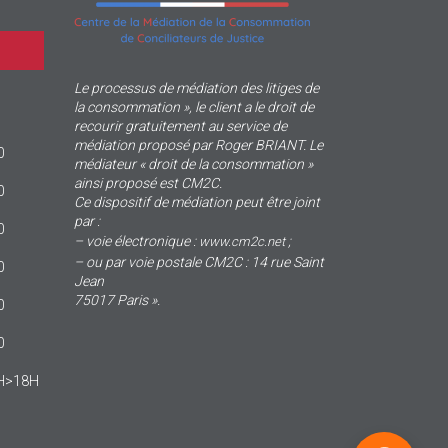
Le processus de médiation des litiges de
la consommation », le client a le droit de
recourir gratuitement au service de
médiation proposé par Roger BRIANT. Le
0
médiateur « droit de la consommation »
ainsi proposé est CM2C.
0
Ce dispositif de médiation peut être joint
par :
0
– voie électronique :
;
www.cm2c.net
– ou par voie postale CM2C : 14 rue Saint
0
Jean
75017 Paris ».
0
0
4H>18H