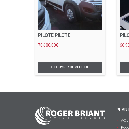
PILOTE PILOTE
PIL
70 680,00
€
66 9
PLAN 
Accue
Roge