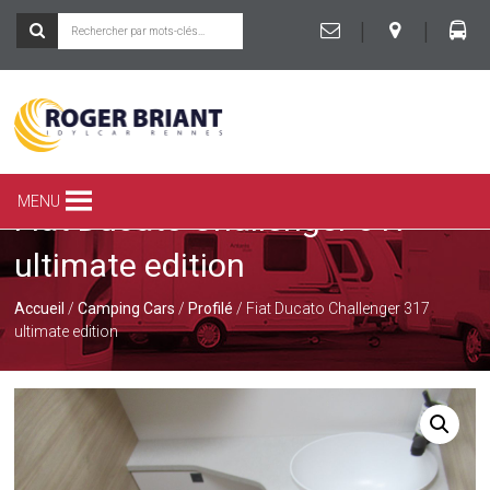
|
|
ROGER
BRIANT
SPÉCIALISTE
MENU
Fiat Ducato Challenger 317
DU
CAMPING-
ultimate edition
CAR
ET
DE
Accueil
/
Camping Cars
/
Profilé
/ Fiat Ducato Challenger 317
LA
ultimate edition
CARAVANE
À
RENNES