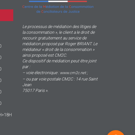
Le processus de médiation des litiges de
la consommation », le client a le droit de
recourir gratuitement au service de
médiation proposé par Roger BRIANT. Le
0
médiateur « droit de la consommation »
ainsi proposé est CM2C.
0
Ce dispositif de médiation peut être joint
par :
0
– voie électronique :
;
www.cm2c.net
– ou par voie postale CM2C : 14 rue Saint
0
Jean
75017 Paris ».
0
0
4H>18H