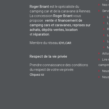
Nos 
Roger Briant
est le spécialiste du
Serv
camping car et de la caravane à Rennes.
La concession
Roger Briant
vous
L
propose :
vente
et
financement de
L
camping cars et caravanes, reprises sur
R
achats, dépôts-ventes,
location
et
réparation
.
L
L
Membre du réseau
IDYLCAR
M
Actua
Respect de la vie privée
Lire 
Prendre connaissance des conditions
campin
du respect de votre vie privée.
Nous
Cliquez ici
Nous