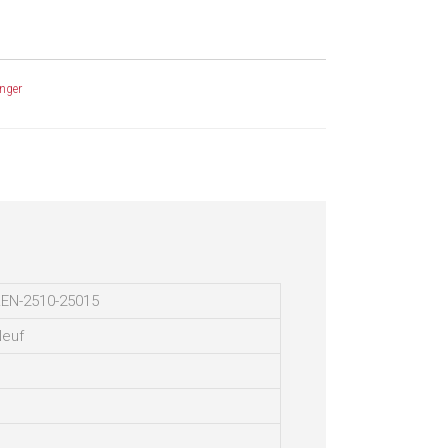
nger
EN-2510-25015
euf