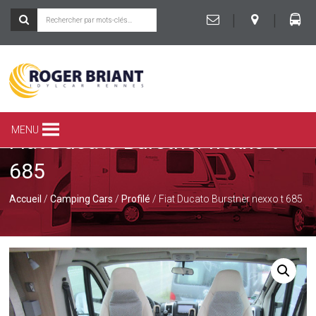
|
|
ROGER
BRIANT
SPÉCIALISTE
MENU
Fiat Ducato Burstner nexxo t
DU
CAMPING-
685
CAR
ET
DE
Accueil
/
Camping Cars
/
Profilé
/ Fiat Ducato Burstner nexxo t 685
LA
CARAVANE
À
RENNES