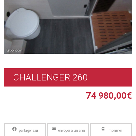
CHALLENGER 260
74 980,00
€
Facebook
Email
PrintFriendly