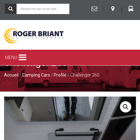
|
|
ROGER
BRIANT
SPÉCIALISTE
MENU
Challenger 260
DU
CAMPING-
CAR
Accueil
/
Camping Cars
/
Profilé
/ Challenger 260
ET
DE
LA
CARAVANE
À
RENNES