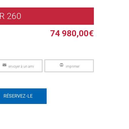
R 260
74 980,00
€
Email
PrintFriendly
RÉSERVEZ-LE