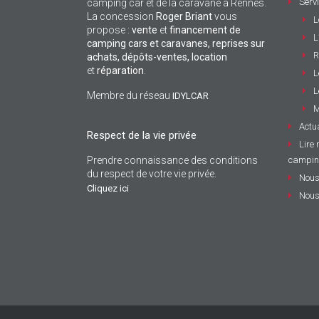
Serv
camping car et de la caravane à Rennes.
La concession
Roger Briant
vous
L
propose :
vente
et
financement de
L
camping cars et caravanes, reprises sur
R
achats, dépôts-ventes,
location
et
réparation
.
L
L
Membre du réseau
IDYLCAR
M
Actua
Respect de la vie privée
Lire 
Prendre connaissance des conditions
campin
du respect de votre vie privée.
Nous
Cliquez ici
Nous