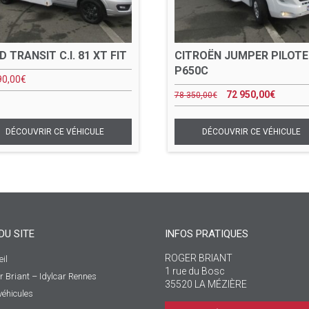
D TRANSIT C.I. 81 XT FIT
CITROËN JUMPER PILOTE
P650C
90,00
€
72 950,00
€
78 350,00
€
DU SITE
INFOS PRATIQUES
ROGER BRIANT
il
1 rue du Bosc
r Briant – Idylcar Rennes
35520 LA MÉZIÈRE
véhicules