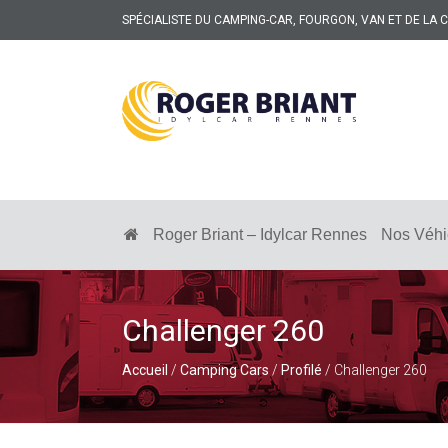
SPÉCIALISTE DU CAMPING-CAR, FOURGON, VAN ET DE LA
ROGER
BRIANT
SPÉCIALISTE
DU
CAMPING-
Roger Briant – Idylcar Rennes
Nos Véhi
CAR
ET
DE
LA
CARAVANE
Challenger 260
À
RENNES
Accueil
/
Camping Cars
/
Profilé
/ Challenger 260