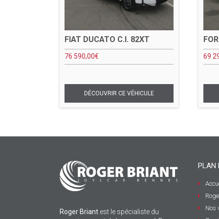
FIAT DUCATO C.I. 82XT
FOR
76 590,00
€
69 2
PLAN 
Accue
Roge
Nos 
Roger Briant
est le spécialiste du