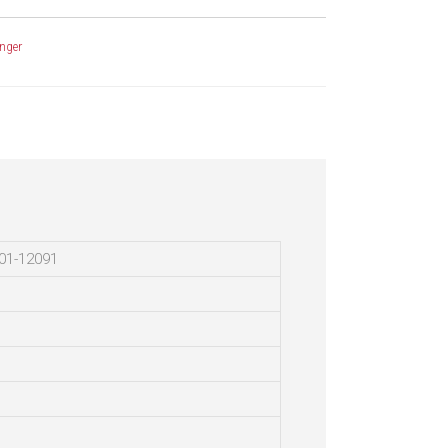
nger
01-12091