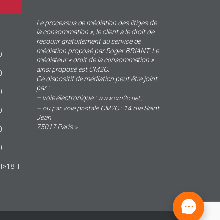
Le processus de médiation des litiges de
la consommation », le client a le droit de
recourir gratuitement au service de
médiation proposé par Roger BRIANT. Le
0
médiateur « droit de la consommation »
ainsi proposé est CM2C.
0
Ce dispositif de médiation peut être joint
par :
0
– voie électronique :
;
www.cm2c.net
– ou par voie postale CM2C : 14 rue Saint
0
Jean
75017 Paris ».
0
0
4H>18H