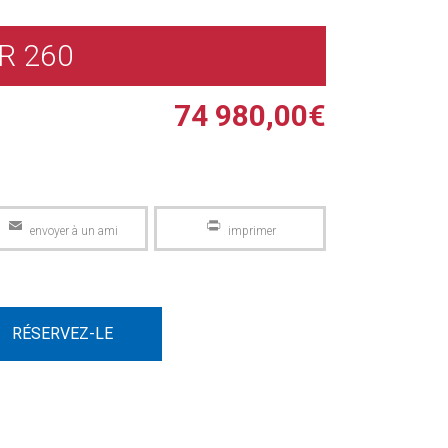
R 260
74 980,00
€
Email
PrintFriendly
RÉSERVEZ-LE