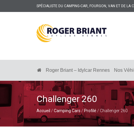
SPÉCIALISTE DU CAMPING-CAR, FOURGON, VAN ET DE LA
ROGER
BRIANT
SPÉCIALISTE
DU
CAMPING-
Roger Briant – Idylcar Rennes
Nos Véhi
CAR
ET
DE
LA
CARAVANE
Challenger 260
À
RENNES
Accueil
/
Camping Cars
/
Profilé
/ Challenger 260