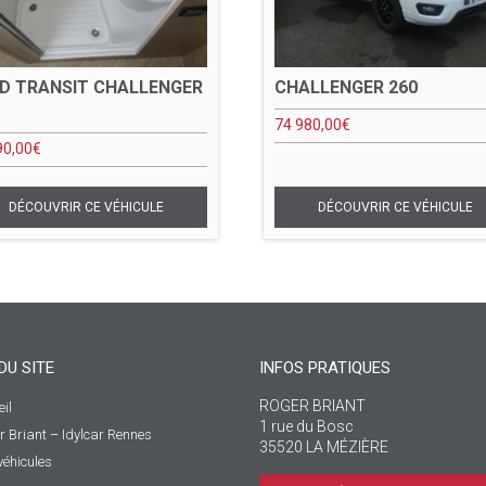
D TRANSIT CHALLENGER
CHALLENGER 260
74 980,00
€
90,00
€
DU SITE
INFOS PRATIQUES
ROGER BRIANT
il
1 rue du Bosc
r Briant – Idylcar Rennes
35520 LA MÉZIÈRE
véhicules