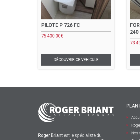
PILOTE P 726 FC
FOR
240
75 400,00
€
73 4
PLAN 
Accue
Roge
Nos 
Roger Briant
est le spécialiste du