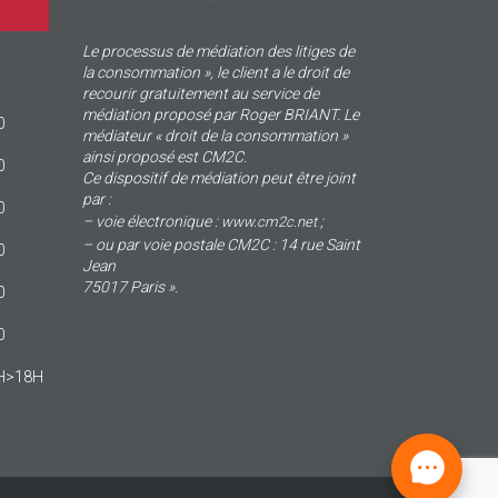
Le processus de médiation des litiges de
la consommation », le client a le droit de
recourir gratuitement au service de
médiation proposé par Roger BRIANT. Le
0
médiateur « droit de la consommation »
ainsi proposé est CM2C.
0
Ce dispositif de médiation peut être joint
par :
0
– voie électronique :
;
www.cm2c.net
– ou par voie postale CM2C : 14 rue Saint
0
Jean
75017 Paris ».
0
0
4H>18H