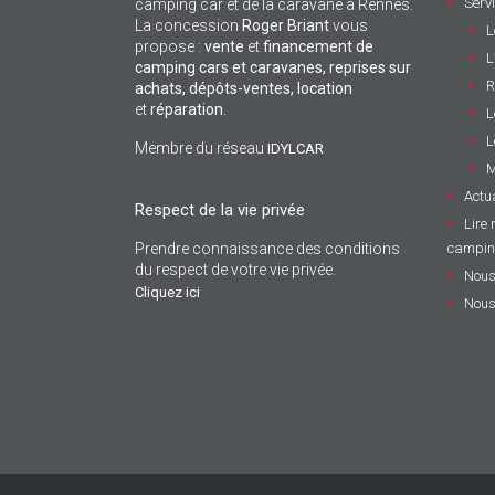
Serv
camping car et de la caravane à Rennes.
La concession
Roger Briant
vous
L
propose :
vente
et
financement de
L
camping cars et caravanes, reprises sur
R
achats, dépôts-ventes,
location
et
réparation
.
L
L
Membre du réseau
IDYLCAR
M
Actua
Respect de la vie privée
Lire 
Prendre connaissance des conditions
campin
du respect de votre vie privée.
Nous
Cliquez ici
Nous