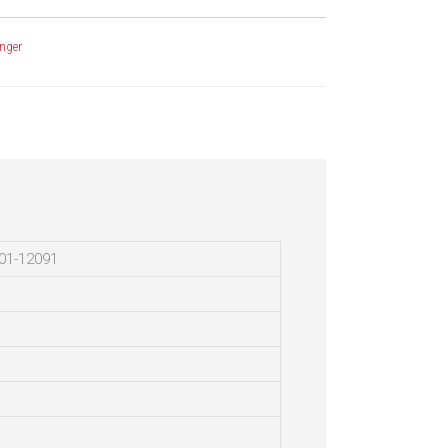
nger
01-12091